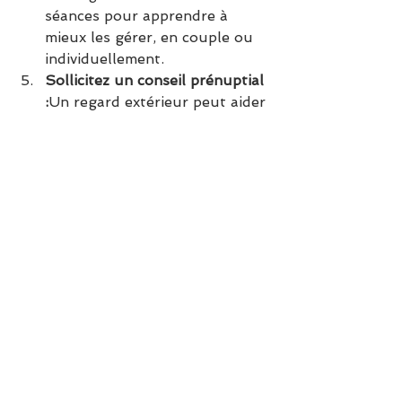
séances pour apprendre à 
mieux les gérer, en couple ou 
individuellement.
Sollicitez un conseil prénuptial 
:
Un regard extérieur peut aider 
à traduire vos différences en 
opportunités de croissance 
mutuelle.
Pourquoi cela fait partie d’un 
conseil prénuptial ?
Justement, c’est l’un des points 
que nous abordons lors des 
séances de conseil prénuptial. Si 
vous n’avez pas encore exploré 
cette démarche, pensez-y, quel 