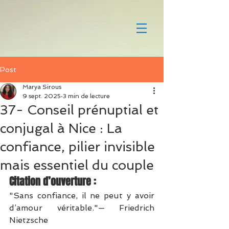
Post
Marya Sirous
9 sept. 2025
3 min de lecture
37- Conseil prénuptial et
conjugal à Nice : La
confiance, pilier invisible
mais essentiel du couple
Citation d’ouverture :
"Sans confiance, il ne peut y avoir 
d’amour véritable."— Friedrich 
Nietzsche