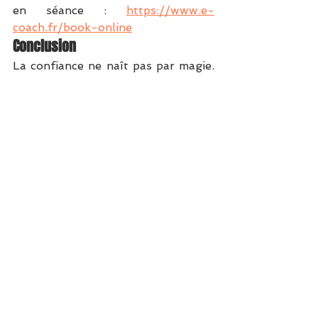
en séance : 
https://www.e-
coach.fr/book-online
Conclusion
La confiance ne naît pas par magie. 
Elle se construit chaque jour, dans 
la cohérence entre les paroles et les 
actes. Elle s’effrite par les non-dits, 
les soupçons, les accusations 
injustes. Et elle renaît, toujours, 
par le respect, l’écoute, et le 
courage de croire à nouveau.
Vous voulez un amour durable ? 
Travaillez votre confiance. Pas 
seulement en l’autre… mais en 
vous, en votre capacité à aimer sans 
peur.
À méditer
"Quand la confiance est là, l’amour 