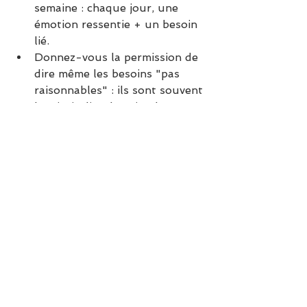
semaine : chaque jour, une 
émotion ressentie + un besoin 
lié.
Donnez-vous la permission de 
dire même les besoins "pas 
raisonnables" : ils sont souvent 
le miroir d’un besoin plus 
profond.
👉 Le conseil prénuptial et 
conjugal vous apprend à exprimer 
sans accuser, et à écouter sans fuir 
:
https://www.e-coach.fr/book-
online
Conclusion inspirante
Exprimer un ressenti, ce n’est pas 
se plaindre. Exprimer un besoin, ce 
n’est pas exiger.
C’est 
ouvrir la porte à la vérité 
émotionnelle dans le couple
 — 