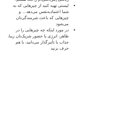
لیستی تهیه کنید از چیزهایی که به 
شما اعتمادبه‌نفس می‌دهد… و 
چیزهایی که باعث شرمندگی‌تان 
می‌شود
در مورد اینکه چه چیزهایی را در 
ظاهر، انرژی یا حضور شریک‌تان زیبا، 
جذاب یا تأثیرگذار می‌دانید، با هم 
حرف بزنید
از خودتان بپرسید: آیا به ظاهر خودم 
اهمیت می‌دهم از روی لذت… یا از 
روی بی‌توجهی به خود؟
یک مراسم کوچک طراحی کنید که 
هرکدام بتوانید خودتان را برای خودتان 
آراسته کنید، نه فقط برای دیگری
برای خودتان یا با هم یک جلسه 
عکس‌برداری، یک روز ماساژ یا خرید 
لباسی ترتیب دهید که در آن احساس 
زنده بودن دارید