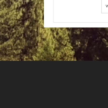
W
– الگوی انزوای اجتماعی /
ی: « من با دیگران فرق
جایی در این جمع ندارم. »