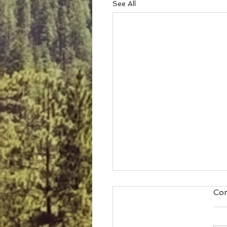
See All
Co