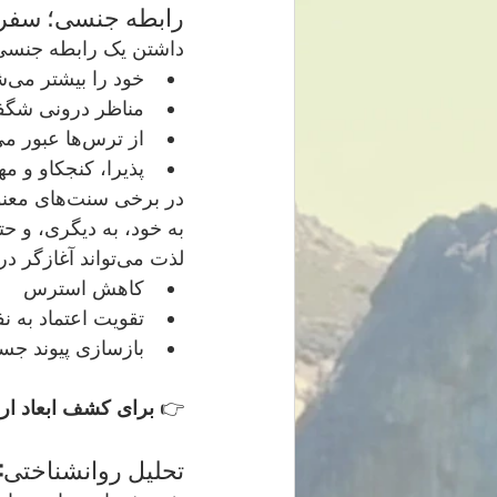
رابطه جنسی؛ سفری
داشتن یک رابطه جنسی
خود را بیشتر می‌شناسید
مناظر درونی شگفت‌انگیزی کشف می
از ترس‌ها عبور می‌کنید
پذیرا، کنجکاو و مهربان‌تر 
در برخی س
به خود، به دیگری، و حت
لذت می‌تواند آغازگر درمان باشد — جسمی، احساسی یا وجودی.و در دنیای مدرن، هنوز راهی برای:
کاهش استرس
تقویت اعتماد به 
بازسازی پیوند جس
👉 
برای کشف ابعاد ارو
تحلیل روانشناختی: