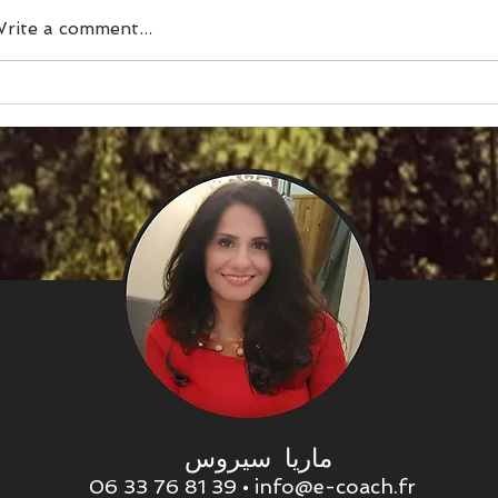
rite a comment...
۴۷ – الگوی نارسایی / شرم«اگر
۴۶ 
واقعاً مرا بشناسند، طردم خواهند
بیگانگ
کرد.»
دارم، 
ماریا سیروس
06 33 76 81 39 •
info@e-coach.fr